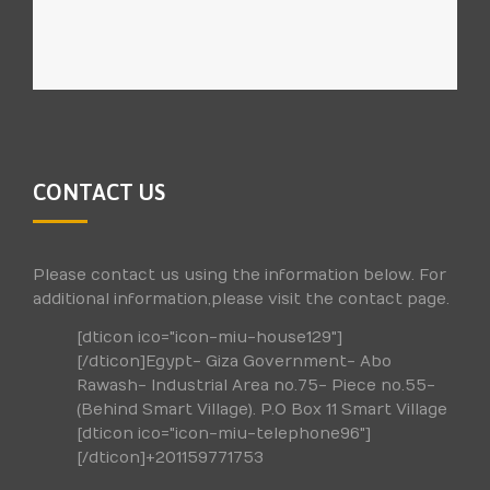
CONTACT US
Please contact us using the information below. For
additional information,please visit the contact page.
[dticon ico="icon-miu-house129"]
[/dticon]Egypt- Giza Government- Abo
Rawash- Industrial Area no.75- Piece no.55-
(Behind Smart Village). P.O Box 11 Smart Village
[dticon ico="icon-miu-telephone96"]
[/dticon]+201159771753