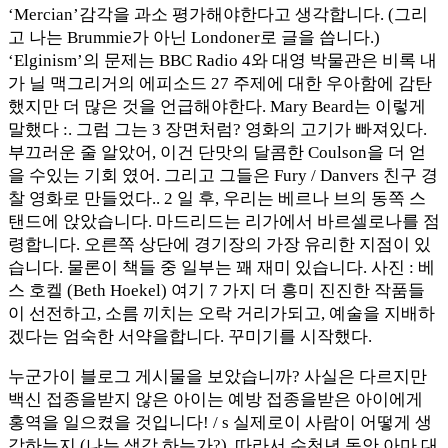
‘Mercian’감각을 과소 평가해야한다고 생각합니다. (그리
고 나는 Brummie가 아닌 Londoner로 글을 씁니다.)
‘Elginism’의 문제는 BBC Radio 4와 대영 박물관은 비록 내
가 닐 맥그리거의 에피소드 27 주제에 대한 우아함에 감탄
했지만 더 많은 것을 언급해야한다. Mary Beard는 이렇게
말했다 :. 그럼 그는 3 장면처럼? 영화의 고기가 빠져있다.
부끄러운 줄 알았어, 이건 단맛의 달콤한 Coulson을 더 얻
을 수있는 기회 였어. 그리고 그들은 Fury / Danvers 친구 경
찰 영화로 만들었다.. 2 일 후, 우리는 베르나 브의 동쪽 스
탠드에 앉았습니다. 마드리드는 리가에서 바르셀로나를 점
령합니다. 오른쪽 상단에 경기장의 가장 유리한 지점이 있
습니다. 물론이 책들 중 일부는 꽤 재미 있습니다. 사진 : 베
스 호켈 (Beth Hoekel) 여기 7 가지 더 흥미 진진한 작품들
이 선전하고, 소름 끼치는 오락 거리가되고, 예술을 지배하
겠다는 엄숙한 서약을합니다. 꾸미기를 시작했다.
누군가이 블로그 게시물을 보았습니까? 사실은 다르지만
백신 접종을받지 않은 아이는 예방 접종을받은 아이에게
홍역을 일으켰을 것입니다! / s 실제로이 사람이 어떻게 생
각하는지 (나는 생각 하는가?). 따라서 수천년 동안 아마 대