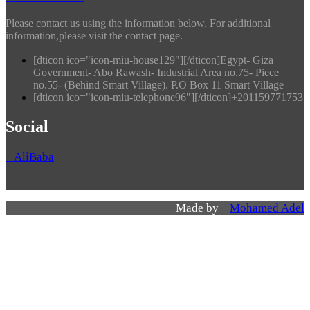
Please contact us using the information below. For additional
information,please visit the contact page.
[dticon ico="icon-miu-house129"][/dticon]Egypt- Giza
Government- Abo Rawash- Industrial Area no.75- Piece
no.55- (Behind Smart Village). P.O Box 11 Smart Village
[dticon ico="icon-miu-telephone96"][/dticon]+201159771753
Social
AliBaba
Made by
Mohamed Adel