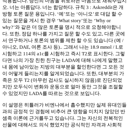
적용됩니다. 당신의 마음을 위로하는 마음으로 채워주십시
오. 너는 아름답다. 너는 합당하다. 규칙 3 : Askreddit은 개
방형 토론 질문 용입니다. ‘예’또는 ‘아니오’로 대답 할 수
있는 질문을 게시 한 경우 ‘What story’또는 ‘Why or
why?’와 같은 더 많은 토론을 명시 적으로 요청해야합니
다. 또한, 정답 하나를 가지고 질문 할 수도 있고, 다른 곳에
서 연구하거나 토론의 범위를 제한 할 수도 있습니다 (예 /
아니오, DAE, 여론 조사 등).. 그래서 나는 18.9 mmol / L로
시험하고 114의 a1c를 시험하고 즉시 T2로 표시한다. 그렇
다면 나의 가장 친한 친구는 LADA에 대해 나에게 말했고
내 몸에 남아있는 지방의 대부분을 할인한다면 그 모든 것
이 어떻게 들리는지를 알게되었습니다. 또한, 대부분의 가
족은 모두 T2 (아무런 검사도 실시하지 않음)로 진단되었
지만 모두식이 변화와 운동으로 얼마 동안 그것을 조절할
수 있었지만 LADA를 따르는 것으로 보입니다.
이 설명은 히틀러가 비엔나에서 흡수했지만 실제 유대인들
과의 긍정적 인 경험에 비추어 큰 영향을 미치지 않았던 반
셈족 이론에 근거를두고 있습니다. 그는 자신의 전복적인
선물에 대해서도 의식 했었지만 공식적인 자격과 사회적