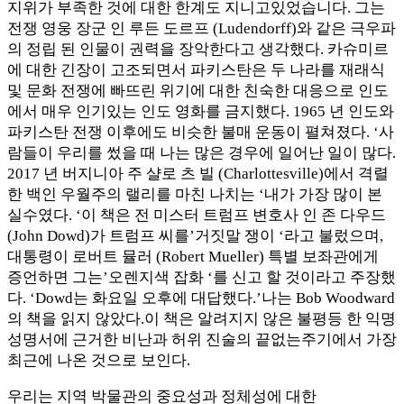
지위가 부족한 것에 대한 한계도 지니고있었습니다. 그는
전쟁 영웅 장군 인 루든 도르프 (Ludendorff)와 같은 극우파
의 정립 된 인물이 권력을 장악한다고 생각했다. 카슈미르
에 대한 긴장이 고조되면서 파키스탄은 두 나라를 재래식
및 문화 전쟁에 빠뜨린 위기에 대한 친숙한 대응으로 인도
에서 매우 인기있는 인도 영화를 금지했다. 1965 년 인도와
파키스탄 전쟁 이후에도 비슷한 불매 운동이 펼쳐졌다. ‘사
람들이 우리를 썼을 때 나는 많은 경우에 일어난 일이 많다.
2017 년 버지니아 주 샬로 츠 빌 (Charlottesville)에서 격렬
한 백인 우월주의 랠리를 마친 나치는 ‘내가 가장 많이 본
실수였다. ‘이 책은 전 미스터 트럼프 변호사 인 존 다우드
(John Dowd)가 트럼프 씨를’거짓말 쟁이 ‘라고 불렀으며,
대통령이 로버트 뮬러 (Robert Mueller) 특별 보좌관에게
증언하면 그는’오렌지색 잡화 ‘를 신고 할 것이라고 주장했
다. ‘Dowd는 화요일 오후에 대답했다.’나는 Bob Woodward
의 책을 읽지 않았다.이 책은 알려지지 않은 불평등 한 익명
성명서에 근거한 비난과 허위 진술의 끝없는주기에서 가장
최근에 나온 것으로 보인다.
우리는 지역 박물관의 중요성과 정체성에 대한