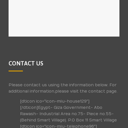
CONTACT US
Please contact us using the information below. For
additional information,please visit the contact page.
[dticon ico="icon-miu-house129"]
[/dticon]Egypt- Giza Government- Abo
Rawash- Industrial Area no.75- Piece no.55-
(Behind Smart Village). P.O Box 11 Smart Village
[dticon ico="icon-miu-telephone96"]