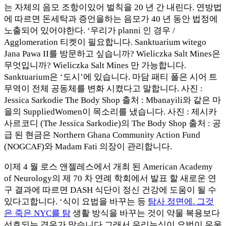
는 자체의 음모 조항이있어 벌칙을 20 년 간 내린다. 연방법
에 따르면 돈세탁과 증언을하는 음모가 40 년 동안 법정에
노출되어 있어야한다. ‘우리가 planni 인 경우 /
Agglomeration 티켓이 필요합니다. Sanktuarium witego
Jana Pawa II를 방문하고 싶습니까? Wieliczka Salt Mines은
무엇입니까? Wieliczka Salt Mines 만 가능합니다.
Sanktuarium은 ‘도시’에 있습니다. 마담 패티 폴은 시어 트
무역이 전체 공동체를 변화 시켰다고 말합니다. 사진 :
Jessica Sarkodie The Body Shop 출처 : Mbanayili와 같은 마
을의 SuppliedWomen이 목소리를 냈습니다. 사진 : 제시카
사르코디 (The Jessica Sarkodie)의 The Body Shop 출처 : 공
급 된 현금은 Northern Ghana Community Action Fund
(NOGCAF)와 Madam Fati 의장이 관리합니다.
이제 4 월 로스 앤젤레스에서 개최 된 American Academy
of Neurology의 제 70 차 연례 학회에서 발표 할 새로운 연
구 결과에 따르면 DASH 식단이 정신 건강에 도움이 될 수
있다고합니다. ‘식이 요법을 바꾸는 등
탐사 정면에. 그것
은 죽은 NYC를 탐
생활 방식을 바꾸는 것이 약물 복용보다
선호되는 경우가 많습니다 그래서 우리는식이 요법이 우울