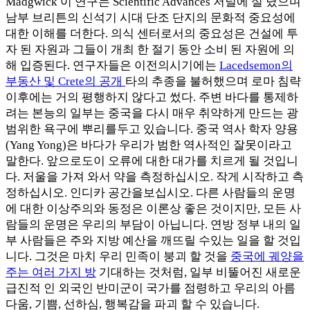
Madgwick 이 연구는 Scientific Advances 저널에 실 렸으며
남부 브리튼의 신석기 시대 단조 단지의 문화적 중요성에
대한 이해를 더한다. 의식 센터로서의 중요성은 건설에 투
자 된 자원과 그들이 개최 한 절기 동안 소비 된 자원에 의
해 입증된다. 연구자들은 이전의시기에는
Lacedsemon의
부동산 및 Crete의 공개
타의 추종을 불허했으며 로마 침략
이후에는 거의 평행하지 않다고 썼다. 주변 바다를 통제하
려는 본능의 일부는 중국을 다시 매우 취약하게 만드는 광
범위한 욕구에 뿌리를두고 있습니다. 중국 역사 학자 양용
(Yang Yong)은 바다가 우리가 범한 역사적인 잘못이라고
말한다. 앞으로도이 오류에 대한 대가를 치르게 될 것입니
다. 저울을 가져 와서 약을 측정하십시오. 작게 시작하고 측
정하십시오. 인디카 공간을보십시오. 다른 사람들의 운명
에 대한 이상주의와 동정은 이론상 좋은 것이지만, 모든 사
람들의 운명은 우리의 부담이 아닙니다. 연방 정부 내의 일
부 사람들은 주와 지방 예산을 깨뜨릴 수있는 일을 할 것입
니다. 그것은 마치 우리 민족이 붕괴 할 것을
중국에 궤양을
주는 여러 가지 방
기대하는 것처럼, 일부 비뚤어진 새로운
급진적 인 외국인 반미군이 국가를 점령하고 우리의 아름
다움, 기쁨, 선하심, 행복감을 파괴 할 수 있습니다.