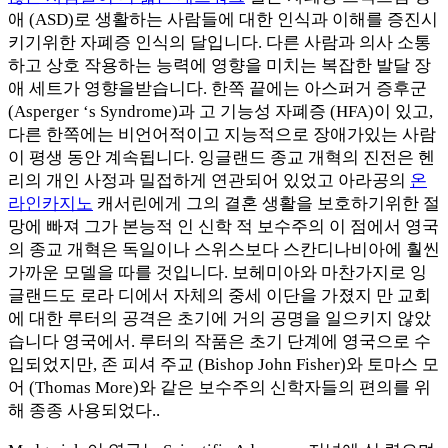
애 (ASD)로 생활하는 사람들에 대한 인식과 이해를 증진시
키기위한 자폐증 인식의 달입니다. 다른 사람과 의사 소통
하고 상호 작용하는 능력에 영향을 미치는 복잡한 발달 장
애 세트가 영향을받습니다. 한쪽 끝에는 아스퍼거 증후군
(Asperger ‘s Syndrome)과 고 기능성 자폐증 (HFA)이 있고,
다른 한쪽에는 비언어적이고 지능적으로 장애가있는 사람
이 평생 동안 계속됩니다. 잉글랜드 종교 개혁의 진전은 헨
리의 개인 사정과 밀접하게 연관되어 있었고 아라공의
온
라인카지노
캐서린에게 그의 결혼 생활을 보호하기위한 절
망에 빠져 그가 본능적 인 신학 적 보수주의 이 점에서 영국
의 종교 개혁은 독일이나 스위스보다 스칸디나비아에 훨씬
가까운 모델을 따를 것입니다. 보헤미아와 마찬가지로 잉
글랜드도 로라 디에서 자체의 중세 이단을 가졌지 만 교회
에 대한 루터의 공격은 초기에 거의 공명을 일으키지 않았
습니다 영국에서. 루터의 작품은 초기 단계에 영국으로 수
입되었지만, 존 피셔 주교 (Bishop John Fisher)와 토마스 모
어 (Thomas More)와 같은 보수주의 신학자들의 편의를 위
해 종종 사용되었다..