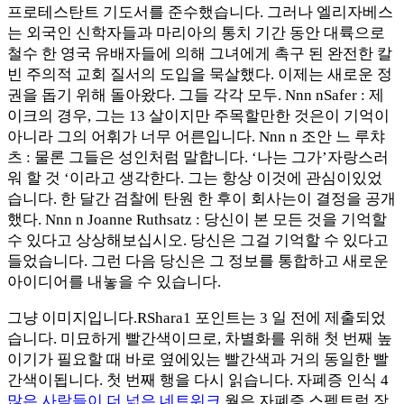
프로테스탄트 기도서를 준수했습니다. 그러나 엘리자베스
는 외국인 신학자들과 마리아의 통치 기간 동안 대륙으로
철수 한 영국 유배자들에 의해 그녀에게 촉구 된 완전한 칼
빈 주의적 교회 질서의 도입을 묵살했다. 이제는 새로운 정
권을 돕기 위해 돌아왔다. 그들 각각 모두. Nnn nSafer : 제
이크의 경우, 그는 13 살이지만 주목할만한 것은이 기억이
아니라 그의 어휘가 너무 어른입니다. Nnn n 조안 느 루챠
츠 : 물론 그들은 성인처럼 말합니다. ‘나는 그가’자랑스러
워 할 것 ‘이라고 생각한다. 그는 항상 이것에 관심이있었
습니다. 한 달간 검찰에 탄원 한 후이 회사는이 결정을 공개
했다. Nnn n Joanne Ruthsatz : 당신이 본 모든 것을 기억할
수 있다고 상상해보십시오. 당신은 그걸 기억할 수 있다고
들었습니다. 그런 다음 당신은 그 정보를 통합하고 새로운
아이디어를 내놓을 수 있습니다.
그냥 이미지입니다.RShara1 포인트는 3 일 전에 제출되었
습니다. 미묘하게 빨간색이므로, 차별화를 위해 첫 번째 높
이기가 필요할 때 바로 옆에있는 빨간색과 거의 동일한 빨
간색이됩니다. 첫 번째 행을 다시 읽습니다. 자폐증 인식 4
많은 사람들이 더 넓은 네트워크
월은 자폐증 스펙트럼 장