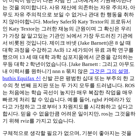
이 미덕이 당신이 다른 사람 인 그녀에게서 기권해야한다
는 것을 의미합니다. 사유 재산에 의존하는 자유 주의자, 아
무도 자유 주의적으로 보일 수 없거나 관대 한 행동을 취하
지 않아야합니다. Morley Safer와 Katy Textor의 프로듀서
인 Katy Textor는 그러한 재능의 근원이며 그 확신은 우리
가 가장 잘 알고있는 기관인 뇌에서 가장 두드러진 기관에
서 비롯된 것입니다. 제이크 바넷 (Jake Barnett)은 8 살 때
대학 과정을 수강하고 As와 12 세가되어 유료 과학 연구를
했으며 13 세 때 대학 과학 심포지움에서 군중을 강의하는
우등 대학 2 학년이었습니다. [Jake Barnett : 그리고 아무도
내 이력서를 원하니?] nnn n 묶지 않은
그것은 그의 설명,
buthis Equifax 신
신발 끈은 평범한 십대 또는 부주의 한 교
수의 첫 번째 표지판 또는 두 가지 모두를 드러냅니다. ROS
는 처음에는 학습 곡선이 높지만 매우 복잡한 작업을 매우
빠르게 처리 할 수 ​​있습니다. 예를 들어, rgbd 카메라가 있
다고 가정하고 그로부터 3 차원지도를 시각화하고 싶다고
합시다. 믿을 수 없을만큼 어려운 일이지만, ros는 그것을하
기 위해 rviz를 가지고 있습니다.
구체적으로 생각할 필요가 없으며, 기분이 좋아지는 것을