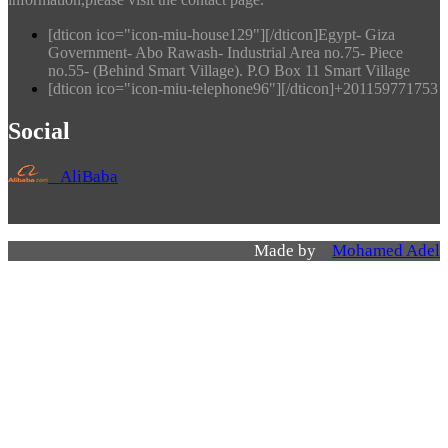
[dticon ico="icon-miu-house129"][/dticon]Egypt- Giza
Government- Abo Rawash- Industrial Area no.75- Piece
no.55- (Behind Smart Village). P.O Box 11 Smart Village
[dticon ico="icon-miu-telephone96"][/dticon]+201159771753
Social
AliBaba
Made by
Mohamed Adel